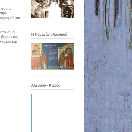
ς φύσης,
στην
ουρισμού και
.
 στο νομό
Η Παναγία η Αλευρού
. βόρεια της
ο χωριό και
Αλευρού - Καιρός