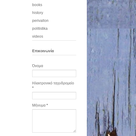
books
history
perivallon
politistika
videos
Eπικοινωνία
Όνομα
Ηλεκτρονικό ταχυδρομείο
*
Μήνυμα
*