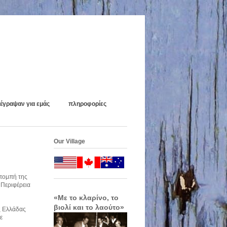
έγραψαν για εμάς
πληροφορίες
Our Village
κπομπή της
 Περιφέρεια
«Με το κλαρίνο, το
βιολί και το λαούτο»
ς Ελλάδας
ε