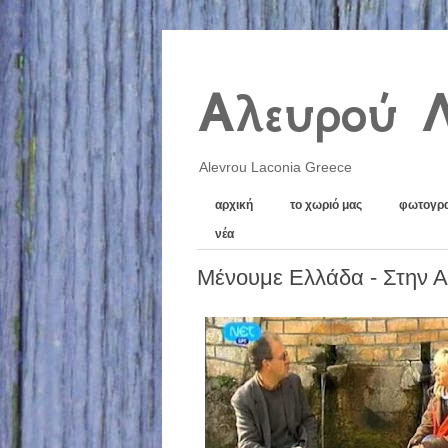
Αλευρού 
Alevrou Laconia Greece
αρχική
το χωριό μας
φωτογρα
νέα
Μένουμε Ελλάδα - Στην 