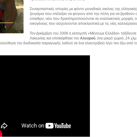
Συναρπαστικές ιστορίες με φόντο μοναδικές εικόνες της ελληνική
ζευγάρια που επέλεξαν να φύγουν από την πόλη για να βρεθούν 
ύπαιθρο, νέοι που δραστηριοποιούνται σε εναλλακτικές μορφές τ
οικογένειες που ασχολούνται αποκλειστικά με τις νέες καλλιέργειες
Τον Δεκέμβρη του 2006 η εκπομπή «Μένουμε Ελλάδα» ταξίδευσε
Λακωνίας και επισκέφθηκε την
Αλευρού
, ένα μικρό χωριό, 24 χλμ
λούθησε την διαδικασία παραγωγής λαδιού σε ένα ελαιοτριβείο λίγο πιο έξω από τ