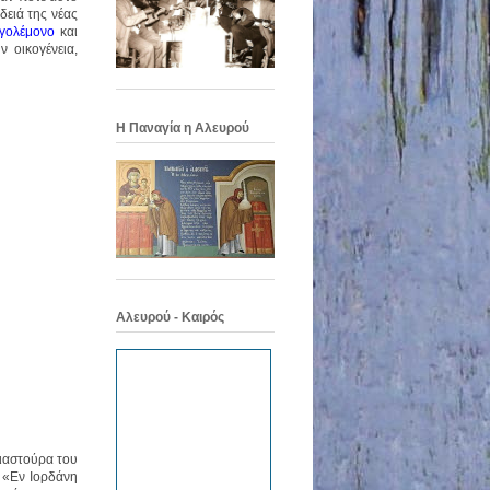
δειά της νέας
γολέμονο
και
 οικογένεια,
Η Παναγία η Αλευρού
Αλευρού - Καιρός
γιαστούρα του
ε
«Εν Ιορδάνη