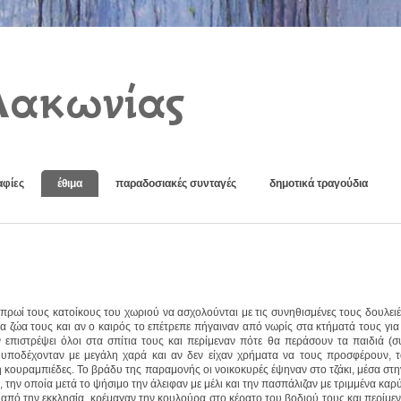
Λακωνίας
φίες
έθιμα
παραδοσιακές συνταγές
δημοτικά τραγούδια
ρωί τους κατοίκους του χωριού να ασχολούνται με τις συνηθισμένες τους δουλει
α ζώα τους και αν ο καιρός το επέτρεπε πήγαιναν από νωρίς στα κτήματά τους γι
 επιστρέψει όλοι στα σπίτια τους και περίμεναν πότε θα περάσουν τα παιδιά (
 υποδέχονταν με μεγάλη χαρά και αν δεν είχαν χρήματα να τους προσφέρουν, τ
 κουραμπιέδες. Το βράδυ της παραμονής οι νοικοκυρές έψηναν στο τζάκι, μέσα στη
 την οποία μετά το ψήσιμο την άλειφαν με μέλι και την πασπάλιζαν με τριμμένα καρύ
πό την εκκλησία, κρέμαγαν την κουλούρα στο κέρατο του βοδιού τους και περίμε