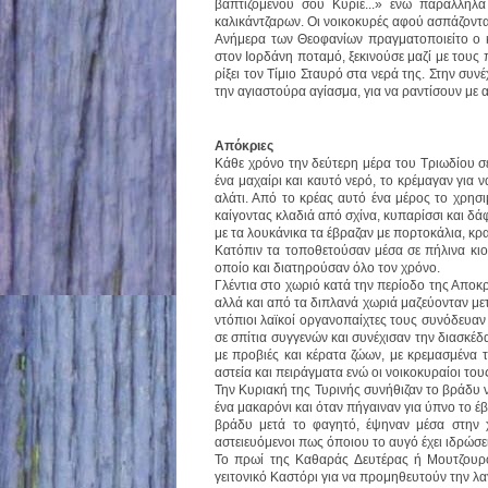
βαπτιζομένου σου Κύριε...»
ενώ παράλληλα 
καλικάντζαρων. Οι νοικοκυρές αφού ασπάζονταν
Ανήμερα των Θεοφανίων πραγματοποιείτο ο 
στον Ιορδάνη ποταμό, ξεκινούσε μαζί με τους 
ρίξει τον Τίμιο Σταυρό στα νερά της. Στην συ
την αγιαστούρα αγίασμα, για να ραντίσουν με α
Απόκριες
Κάθε χρόνο την δεύτερη μέρα του Τριωδίου σε
ένα μαχαίρι και καυτό νερό, το κρέμαγαν για 
αλάτι. Από το κρέας αυτό ένα μέρος το χρησι
καίγοντας κλαδιά από σχίνα, κυπαρίσσι και δάφ
με τα λουκάνικα τα έβραζαν με πορτοκάλια, κρ
Κατόπιν τα τοποθετούσαν μέσα σε πήλινα κιο
οποίο και διατηρούσαν όλο τον χρόνο.
Γλέντια στο χωριό κατά την περίοδο της Αποκρ
αλλά και από τα διπλανά χωριά μαζεύονταν μετ
ντόπιοι λαϊκοί οργανοπαίχτες τους συνόδευαν 
σε σπίτια συγγενών και συνέχισαν την διασκέδ
με προβιές και κέρατα ζώων, με κρεμασμένα 
αστεία και πειράγματα ενώ οι νοικοκυραίοι τ
Την Κυριακή της Τυρινής συνήθιζαν το βράδυ 
ένα μακαρόνι και όταν πήγαιναν για ύπνο το έ
βράδυ μετά το φαγητό, έψηναν μέσα στην χ
αστειευόμενοι πως όποιου το αυγό έχει ιδρώσει 
Το πρωί της Καθαράς Δευτέρας ή Μουτζουροδ
γειτονικό Καστόρι για να προμηθευτούν την λα