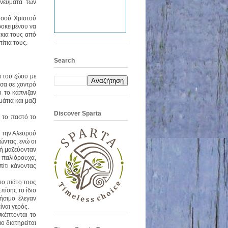
πνεύματα των
ησού Χριστού
ροκειμένου να
άκια τους από
ίτια τους.
Search
α του ζώου με
έσα σε χοντρό
ι το κάπνιζαν
άτια και μαζί
Discover Sparta
ν το παστό το
ό την Αλευρού
ώντας, ενώ οι
 ή μαζεύονταν
ε παλιόρουχα,
ίτι κάνοντας
το πιάτο τους
πίσης το ίδιο
ήσιμο έλεγαν
ίναι γερός.
κέπτονται το
ο διατηρείται