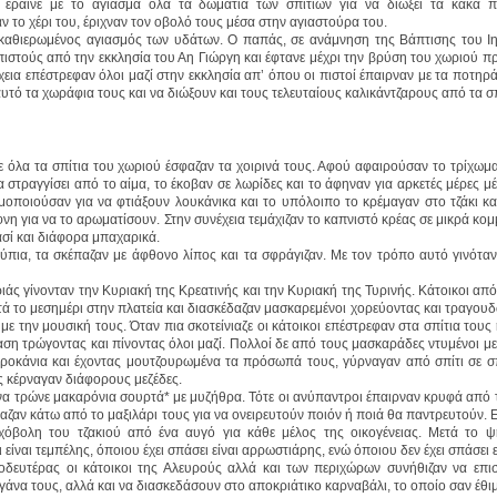
έραινε με το αγίασμα όλα τα δωμάτια των σπιτιών για να διώξει τα κακά 
 το χέρι του, έριχναν τον οβολό τους μέσα στην αγιαστούρα του.
καθιερωμένος αγιασμός των υδάτων. Ο παπάς, σε ανάμνηση της Βάπτισης του Ι
πιστούς από την εκκλησία του Αη Γιώργη και έφτανε μέχρι την βρύση του χωριού π
νέχεια επέστρεφαν όλοι μαζί στην εκκλησία απ’ όπου οι πιστοί έπαιρναν με τα ποτηρ
υτό τα χωράφια τους και να διώξουν και τους τελευταίους καλικάντζαρους από τα σπ
 όλα τα σπίτια του χωριού έσφαζαν τα χοιρινά τους. Αφού αφαιρούσαν το τρίχωμ
να στραγγίσει από το αίμα, το έκοβαν σε λωρίδες και το άφηναν για αρκετές μέρες μ
μοποιούσαν για να φτιάξουν λουκάνικα και το υπόλοιπο το κρέμαγαν στο τζάκι κα
νη για να το αρωματίσουν. Στην συνέχεια τεμάχιζαν το καπνιστό κρέας σε μικρά κομμ
ασί και διάφορα μπαχαρικά.
ύπια, τα σκέπαζαν με άφθονο λίπος και τα σφράγιζαν. Με τον τρόπο αυτό γινότα
ιάς γίνονταν την Κυριακή της Κρεατινής και την Κυριακή της Τυρινής. Κάτοικοι απ
ά το μεσημέρι στην πλατεία και διασκέδαζαν μασκαρεμένοι χορεύοντας και τραγουδ
με την μουσική τους. Όταν πια σκοτείνιαζε οι κάτοικοι επέστρεφαν στα σπίτια τους
αση τρώγοντας και πίνοντας όλοι μαζί. Πολλοί δε από τους μασκαράδες ντυμένοι μ
τροκάνια και έχοντας μουτζουρωμένα τα πρόσωπά τους, γύρναγαν από σπίτι σε σπ
ους κέρναγαν διάφορους μεζέδες.
να τρώνε μακαρόνια σουρτά* με μυζήθρα. Τότε οι ανύπαντροι έπαιρναν κρυφά από 
βαζαν κάτω από το μαξιλάρι τους για να ονειρευτούν ποιόν ή ποιά θα παντρευτούν. Ε
όβολη του τζακιού από ένα αυγό για κάθε μέλος της οικογένειας. Μετά το ψ
είναι τεμπέλης, όποιου έχει σπάσει είναι αρρωστιάρης, ενώ όποιου δεν έχει σπάσει ε
ευτέρας οι κάτοικοι της Αλευρούς αλλά και των περιχώρων συνήθιζαν να επισ
γάνα τους, αλλά και να διασκεδάσουν στο αποκριάτικο καρναβάλι, το οποίο σαν έθιμ