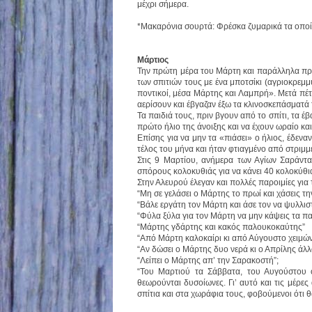
μέχρι σήμερα.
*Mακαρόνια σουρτά: Φρέσκα ζυμαρικά τα οποία 
Μάρτιος
Την πρώτη μέρα του Μάρτη και παράλληλα πρώτ
των σπιτιών τους με ένα μποτσίκι (αγριοκρεμμ
ποντικοί, μέσα Μάρτης και Λαμπρή». Μετά πέτα
αερίσουν και έβγαζαν έξω τα κλινοσκεπάσματά 
Τα παιδιά τους, πριν βγουν από το σπίτι, τα 
πρώτο ήλιο της άνοιξης και να έχουν ωραίο κ
Επίσης για να μην τα «πιάσει» ο ήλιος, έδενα
τέλος του μήνα και ήταν φτιαγμένο από στριμμ
Στις 9 Μαρτίου, ανήμερα των Αγίων Σαράντα
σπόρους κολοκυθιάς για να κάνει 40 κολοκύθι
Στην Αλευρού έλεγαν και πολλές παροιμίες για
“Μη σε γελάσει ο Μάρτης το πρωί και χάσεις τη
“Βάλε εργάτη τον Μάρτη και άσε τον να ψυλλιστ
“Φύλα ξύλα για τον Μάρτη να μην κάψεις τα π
“Μάρτης γδάρτης και κακός παλουκοκαύτης”
“Από Μάρτη καλοκαίρι κι από Αύγουστο χειμώ
“Αν δώσει ο Μάρτης δυο νερά κι ο Απρίλης άλλ
“Λείπει ο Μάρτης απ’ την Σαρακοστή”;
“Του Μαρτιού τα Σάββατα, του Αυγούστου ο
θεωρούνται δυσοίωνες. Γι’ αυτό και τις μέρες
σπίτια και στα χωράφια τους, φοβούμενοι ότι θ