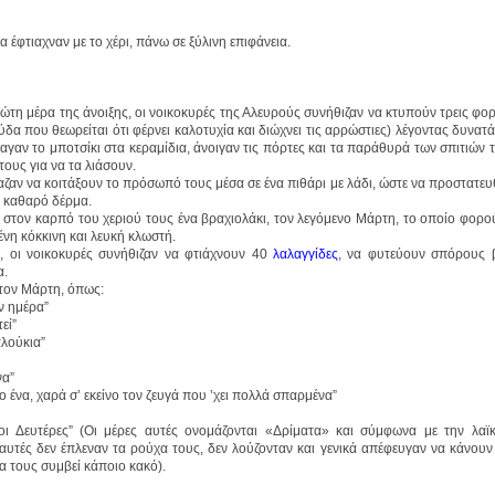
έφτιαχναν με το χέρι, πάνω σε ξύλινη επιφάνεια.
η μέρα της άνοιξης, οι νοικοκυρές της Αλευρούς συνήθιζαν να κτυπούν τρεις φορ
ύδα που θεωρείται ότι φέρνει καλοτυχία και διώχνει τις αρρώστιες) λέγοντας δυνατ
γαν το μποτσίκι στα κεραμίδια, άνοιγαν τις πόρτες και τα παράθυρά των σπιτιών τ
τους για να τα λιάσουν.
έβαζαν να κοιτάξουν το πρόσωπό τους μέσα σε ένα πιθάρι με λάδι, ώστε να προστατε
αι καθαρό δέρμα.
ν στον καρπό του χεριού τους ένα βραχιολάκι, τον λεγόμενο Μάρτη, το οποίο φορο
ένη κόκκινη και λευκή κλωστή.
, οι νοικοκυρές συνήθιζαν να φτιάχνουν 40
λαλαγγίδες
, να φυτεύουν σπόρους β
α.
 τον Μάρτη, όπως:
ν ημέρα”
εί”
αλούκια”
να”
ο ένα, χαρά σ’ εκείνο τον ζευγά που ’χει πολλά σπαρμένα”
ι Δευτέρες” (Οι μέρες αυτές ονομάζονται «Δρίματα» και σύμφωνα με την λα
 αυτές δεν έπλεναν τα ρούχα τους, δεν λούζονταν και γενικά απέφευγαν να κάνουν
α τους συμβεί κάποιο κακό).