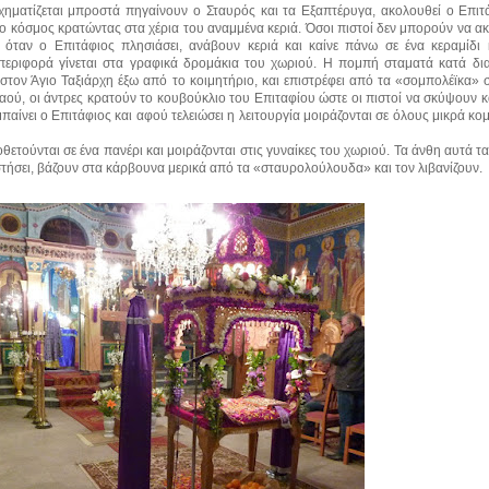
ηματίζεται μπροστά πηγαίνουν ο Σταυρός και τα Εξαπτέρυγα, ακολουθεί ο Επιτά
ί ο κόσμος κρατώντας στα χέρια του αναμμένα κεριά. Όσοι πιστοί δεν μπορούν να 
 όταν ο Επιτάφιος πλησιάσει, ανάβουν κεριά και καίνε πάνω σε ένα κεραμίδι
 περιφορά γίνεται στα γραφικά δρομάκια του χωριού. Η πομπή σταματά κατά δι
στον Άγιο Ταξιάρχη έξω από το κοιμητήριο, και επιστρέφει από τα «σομπολέϊκα» 
ναού, οι άντρες κρατούν το κουβούκλιο του Επιταφίου ώστε οι πιστοί να σκύψουν 
παίνει ο Επιτάφιος και αφού τελειώσει η λειτουργία μοιράζονται σε όλους μικρά κο
ετούνται σε ένα πανέρι και μοιράζονται στις γυναίκες του χωριού. Τα άνθη αυτά τ
τήσει, βάζουν στα κάρβουνα μερικά από τα «σταυρολούλουδα» και τον λιβανίζουν.