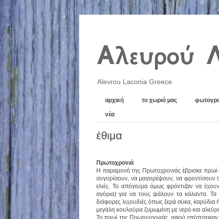
Αλευρού 
Alevrou Laconia Greece
αρχική
το χωριό μας
φωτογρα
νέα
έθιμα
Πρωτοχρονιά
Η παραμονή της Πρωτοχρονιάς έβρισκε πρωί-π
συγυρίσουν, να μαγειρέψουν, να φροντίσουν τ
ελιές. Το απόγευμα όμως φρόντιζαν να έχουν
αγόρια) για να τους ψάλουν τα κάλαντα. Τα
διάφορες λιχουδιές όπως ξερά σύκα, καρύδια ή
μεγάλη κουλούρα ζυμωμένη με νερό και αλεύρι,
Το πρωί της Πρωτοχρονιάς, αφού επέστρεφαν α