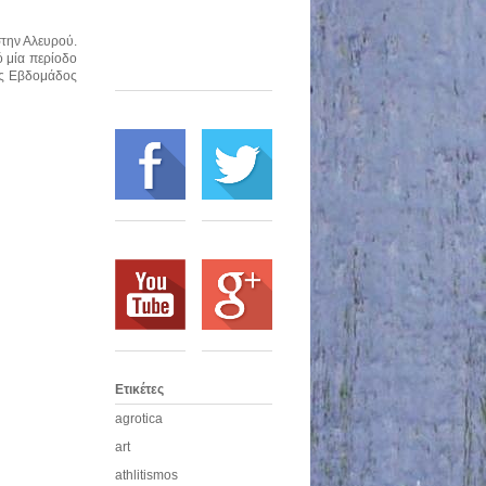
στην Αλευρού.
ό μία περίοδο
ης Εβδομάδος
Ετικέτες
agrotica
art
athlitismos