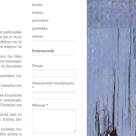
books
history
perivallon
politistika
να γαϊδουράκι
videos
 και γι’ αυτό
ηθίζουν να τα
 να κόψουν τα
Eπικοινωνία
ουν την Θεία
 τον εορτασμό
Όνομα
ι τα δρομάκια
 τροπάριο της
Ηλεκτρονικό ταχυδρομείο
Ευαγγέλια και
*
κα Ευαγγέλια
ι νοικοκυρές
 Παναγίας και
Μήνυμα
*
καπνιά από το
α. Επίσης δεν
 γυναίκες του
δυ γίνεται η