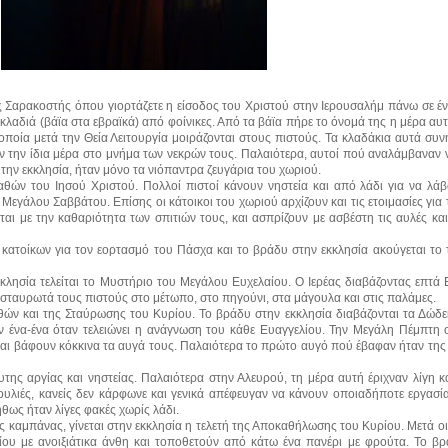
ης Σαρακοστής όπου γιορτάζετε η είσοδος του Χριστού στην Ιερουσαλήμ πάνω σε έ
κλαδιά (βάϊα στα εβραϊκά) από φοίνικες. Από τα βάϊα πήρε το όνομά της η μέρα αυτή
οποία μετά την Θεία Λειτουργία μοιράζονται στους πιστούς. Τα κλαδάκια αυτά συν
υν την ίδια μέρα στο μνήμα των νεκρών τους. Παλαιότερα, αυτοί πού αναλάμβαναν
 την εκκλησία, ήταν μόνο τα νιόπαντρα ζευγάρια του χωριού.
ών του Ιησού Χριστού. Πολλοί πιστοί κάνουν νηστεία και από λάδι για να λάβ
εγάλου Σαββάτου. Επίσης οι κάτοικοι του χωριού αρχίζουν και τις ετοιμασίες για
ι με την καθαριότητα των σπιτιών τους, και ασπρίζουν με ασβέστη τις αυλές κα
ν κατοίκων για τον εορτασμό του Πάσχα και το βράδυ στην εκκλησία ακούγεται το
λησία τελείται το Μυστήριο του Μεγάλου Ευχελαίου. Ο Ιερέας διαβάζοντας επτά 
ει σταυρωτά τους πιστούς στο μέτωπο, στο πηγούνι, στα μάγουλα και στις παλάμες.
ών και της Σταύρωσης του Κυρίου. Το βράδυ στην εκκλησία διαβάζονται τα Δώδε
 ένα-ένα όταν τελειώνει η ανάγνωση του κάθε Ευαγγελίου. Την Μεγάλη Πέμπτη ο
και βάφουν κόκκινα τα αυγά τους. Παλαιότερα το πρώτο αυγό πού έβαφαν ήταν της
της αργίας και νηστείας. Παλαιότερα στην Αλευρού, τη μέρα αυτή έριχναν λίγη 
 γουλιές, κανείς δεν κάρφωνε και γενικά απέφευγαν να κάνουν οποιαδήποτε εργασί
θως ήταν λίγες φακές χωρίς λάδι.
ς καμπάνας, γίνεται στην εκκλησία η τελετή της Αποκαθήλωσης του Κυρίου. Μετά οι
ου με ανοιξιάτικα άνθη και τοποθετούν από κάτω ένα πανέρι με φρούτα. Το βρά