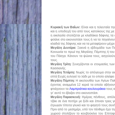
Κυριακή των Βαΐων:
Είναι και η τελευταία τ
και η υποδοχή του από τους κατοίκους της με 
η εκκλησία στολίζεται με κλαδάκια δάφνης τα 
φιλάνε στο εικονοστάσι τους ή να τα πηγαίνο
κλαδιά της δάφνης και να τα μεταφέρουν μέχρι
Μεγάλη Δευτέρα:
Ξεκινά η εβδομάδα των Παθ
Κοινωνία το πρωί της Μεγάλης Πέμπτης ή του Μ
του Πάσχα. Κάνουν τα ψώνια τους, ασχολούντα
τους.
Μεγάλη Τρίτη:
Συνεχίζονται οι ετοιμασίες τω
Κασσιανής.
Μεγάλη Τετάρτη:
Νωρίς το απόγευμα στην εκκ
επτά Ευχές ευλογεί το λάδι με το οποίο αλείφ
Μεγάλη Πέμπτη:
Η ακολουθία των Αγίων Παθ
έχοντας αναμμένα 12 κεριά τα οποία σβήνουν
φτιάχνουν τα
Λαμπριάτικα κουλουράκια
τους 
γι’ αυτό το έβαζαν στο εικονοστάσι.
Μεγάλη Παρασκευή:
Ημέρας πένθους, απόλυ
τζάκι σε ένα ποτήρι με ξύδι και έπιναν τρεις
έτρωγαν τίποτα γλυκό και το φαγητό τους συνή
Πριν από το μεσημέρι, υπό τον πένθιμο ήχο τη
χωριού στολίζουν το κουβούκλιο του Επιταφί