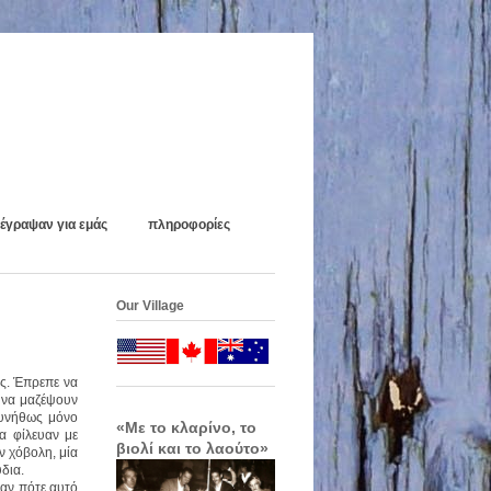
έγραψαν για εμάς
πληροφορίες
Our Village
ές. Έπρεπε να
α να μαζέψουν
συνήθως μόνο
«Με το κλαρίνο, το
α φίλευαν με
βιολί και το λαούτο»
ν χόβολη, μία
δια.
ναν πότε αυτό