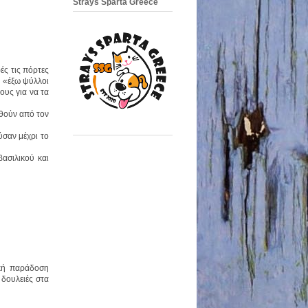
Strays Sparta Greece
ές τις πόρτες
ά «έξω ψύλλοι
ους για να τα
υθούν από τον
ύσαν μέχρι το
ασιλικού και
ϊκή παράδοση
 δουλειές στα