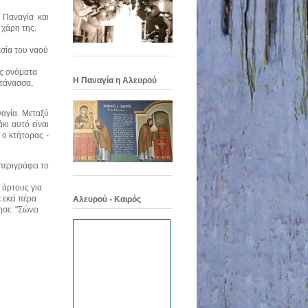
 Παναγία και
 χάρη της.
εσία του ναού
ες ονόματα
Η Παναγία η Αλευρού
ντάνασσα,
αγία. Μεταξύ
κι αυτό είναι
 ο κτήτορας -
περιγράφει το
 άρτους για
 εκεί πέρα
Αλευρού - Καιρός
σε: "Σώνει