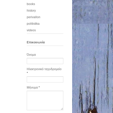
books
history
perivallon
politistika
videos
Eπικοινωνία
Όνομα
Ηλεκτρονικό ταχυδρομείο
*
Μήνυμα
*