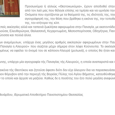
Προσωνύμια ή αλλιώς «Θεοτοκωνύμια», έχουν αποδοθεί στην
από τον λαό μας που θέλησε επίσης να τιμήσει και να υμνήσει την
Ονόματα που σχετίζονται με τα θαύματά της, τις ιδιότητές της, την
αγιογράφησή της, την θέση που βρέθηκε η εικόνα της, την τοποθ
της, τον κτήτορα της κλπ.
πείς εκκλησίες αλλά και ταπεινά ξωκλήσια αφιερωμένα στην Παναγία, με εκατοντάδ
ούσα, Ελευθερώτρια, Θαλασσινή, Κεχαριτωμένη, Μεσοσπορίτισσα, Οδηγήτρια, Πα
τισσα και πολλά άλλα.
των ανεμόμυλων, υπάρχει ένας μεγάλος αριθμός εκκλησιών αφιερωμένων στην Παν
 «Παναγία η Αλευρού» που σώζεται μέχρι σήμερα στον λόφο Κούνουπα. Το εκκλησά
μένως να οφείλει το όνομά του σε κάποιον Αλευρά (μυλωνά), ο οποίος θα ήταν και
Άννης, υπάρχει μία αγιογραφία τής Παναγίας τής Αλευρούς, η οποία αναπαριστά και 
ικόνα τής Θεοτόκου και ζητούσε άφεσιν διότι δεν είχε άλευρον δια να παρασκευάσει
ον θόρυβον από την περιοχή τής Βορείας Πύλης τού Αγίου Βήματος, κατευθύνθηκε
ν το οποίο και άρχισε να μαζεύει. Καθώς δε η ποσότης του ήτο πολύ μεγάλη ανεφώνη
Μενάρδου,
Ιδρυματικό Αποθετήριο Πανεπιστημίου Θεσσαλίας