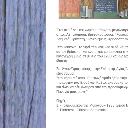
Έτσι σε πόλεις και χωριά, υπάρχουν μεγαλοπρε
όπως: Αθηνιώτισσα, Βρεφοκρατούσα, Γλυκοφιλ
Σουμελά, Τρυπητή, Φανερωμένη, Χρυσοσπηλιώ
Στην Μύκονο, το νησί των ανέμων αλλά και 
αυτών βρίσκεται και ένα μικρό ερημοκλήσι η
καταγεγραμμένο σε βιβλίο του 1930 και ενδεχο
ιδιοκτήτης του.
Στο Άγιον Όρος επίσης, στην Σκήτη της Αγίας 
εξής θαύμα:
Στην νήσο Μύκονο μία πτωχή γραία ήλθε στην ε
την εορτήν των Εισοδίων. Καθώς άκουσε κάποι
και είδεν να ρέει άλευρον από την προσκομιδή
Παναγία μου, σώνει".
Πηγές
1. «Τοπωνυμικόν τής Μυκόνου» 1930, Σίμου 
2.
Pinterest - Christos Samiotakis