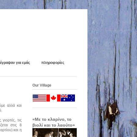
έγραψαν για εμάς
πληροφορίες
Our Village
ύμε αλλά και
ύ.
«Με το κλαρίνο, το
γιορτές, τις
βιολί και το λαούτο»
ζεται στις 8
αρτίου) και η