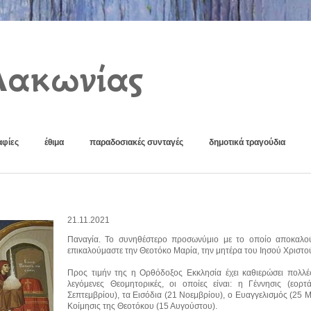
Λακωνίας
φίες
έθιμα
παραδοσιακές συνταγές
δημοτικά τραγούδια
21.11.2021
Παναγία. Το συνηθέστερο προσωνύμιο με το οποίο αποκαλο
επικαλούμαστε την Θεοτόκο Μαρία, την μητέρα του Ιησού Χριστο
Προς τιμήν της η Ορθόδοξος Εκκλησία έχει καθιερώσει πολλές 
λεγόμενες Θεομητορικές, οι οποίες είναι: η Γέννησις (εορτά
Σεπτεμβρίου), τα Εισόδια (21 Νοεμβρίου), ο Ευαγγελισμός (25 Μ
Κοίμησις της Θεοτόκου (15 Αυγούστου).