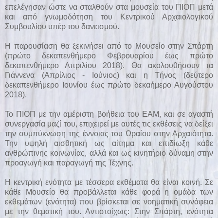
επελέγησαν ώστε να σταλθούν στα μουσεία του ΠΙΟΠ μετά
και από γνωμοδότηση του Κεντρικού Αρχαιολογικού
Συμβουλίου υπέρ του δανεισμού.
Η παρουσίαση θα ξεκινήσει από το Μουσείο στην Σπάρτη
(πρώτο δεκαπενθήμερο Φεβρουαρίου έως πρώτο
δεκαπενθήμερο Απριλίου 2018). Θα ακολουθήσουν τα
Γιάννενα (Απρίλιος - Ιούνιος) και η Τήνος (δεύτερο
δεκαπενθήμερο Ιουνίου έως πρώτο δεκαήμερο Αυγούστου
2018).
Το ΠΙΟΠ με την αμέριστη βοήθεια του ΕΑΜ, και σε αγαστή
συνεργασία μαζί του, επιχειρεί με αυτές τις εκθέσεις να δείξει
την συμπύκνωση της έννοιας του Ωραίου στην Αρχαιότητα.
Την υψηλή αισθητική ως αίτημα και επιδίωξη κάθε
ανθρώπινης κοινωνίας, αλλά και ως κινητήριο δύναμη στην
προαγωγή και παραγωγή της Τέχνης.
Η κεντρική ενότητα με τέσσερα εκθέματα θα είναι κοινή. Σε
κάθε Μουσείο θα προβάλλεται κάθε φορά η ομάδα των
εκθεμάτων (ενότητα) που βρίσκεται σε νοηματική συνάφεια
με την θεματική του. Αντιστοίχως: Στην Σπάρτη, ενότητα