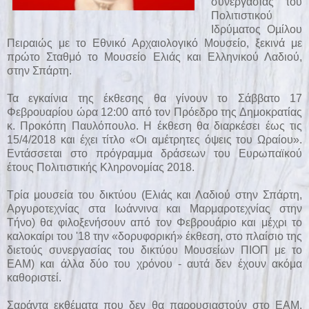
συνεργασίας του
Πολιτιστικού
Ιδρύµατος Οµίλου
Πειραιώς
με το Εθνικό Αρχαιολογικό Μουσείο, ξεκινά με
πρώτο Σταθμό το Μουσείο Ελιάς και Ελληνικού Λαδιού,
στην Σπάρτη.
Τα εγκαίνια της έκθεσης θα γίνουν το Σάββατο 17
Φεβρουαρίου ώρα 12:00 από τον Πρόεδρο της Δημοκρατίας
κ. Προκόπη Παυλόπουλο. Η έκθεση θα διαρκέσει έως τις
15/4/2018 και έχει τίτλο «Οι αμέτρητες όψεις του Ωραίου».
Εντάσσεται στο πρόγραμμα δράσεων του Ευρωπαϊκού
έτους Πολιτιστικής Κληρονομίας 2018.
Τρία μουσεία του δικτύου (Ελιάς και Λαδιού στην Σπάρτη,
Αργυροτεχνίας στα Ιωάννινα και Μαρμαροτεχνίας στην
Τήνο) θα φιλοξενήσουν από τον Φεβρουάριο και μέχρι το
καλοκαίρι του '18 την «δορυφορική» έκθεση, στο πλαίσιο της
διετούς συνεργασίας του δικτύου Μουσείων ΠΙΟΠ με το
ΕΑΜ) και άλλα δύο του χρόνου - αυτά δεν έχουν ακόμα
καθοριστεί.
Σαράντα εκθέματα που δεν θα παρουσιαστούν στο ΕΑΜ,