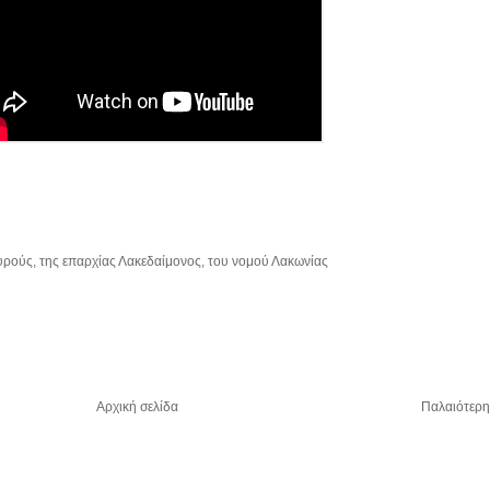
υρούς, της επαρχίας Λακεδαίμονος, του νομού Λακωνίας
Αρχική σελίδα
Παλαιότερη