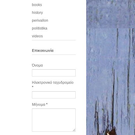
books
history
perivallon
politistika
videos
Eπικοινωνία
Όνομα
Ηλεκτρονικό ταχυδρομείο
*
Μήνυμα
*