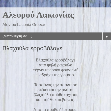
Αλευρού Λακωνίας
Alevrou Laconia Greece
▼
Βλαχούλα ερροβόλαγε
Βλαχούλα ερροβόλαγε
από ψηλή ραχούλα
φέρνει την ρόκα φουντωτή
τ’ αδράχτι της γιομάτο.
Τσοπάνος την απάντησε
στέκει και την ρωτάει
βλαχούλα πούθε έρχεσαι
και πούθε κατεβαίνεις.
Από τα πρόβατ’ έρχουμαι