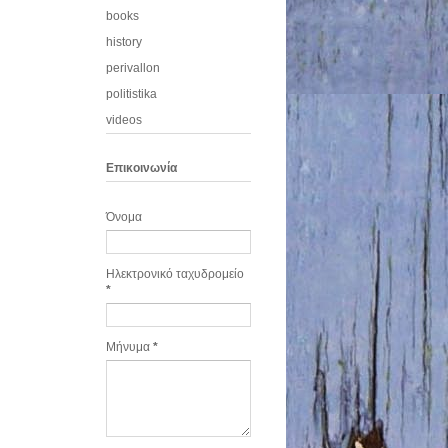
books
history
perivallon
politistika
videos
Eπικοινωνία
Όνομα
Ηλεκτρονικό ταχυδρομείο
*
Μήνυμα
*