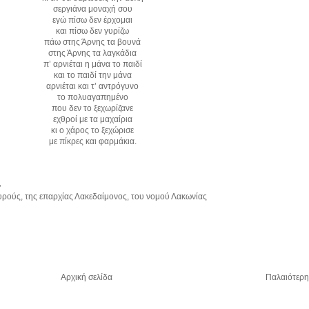
σεργιάνα μοναχή σου
εγώ πίσω δεν έρχομαι
και πίσω δεν γυρίζω
πάω στης Άρνης τα βουνά
στης Άρνης τα λαγκάδια
π’ αρνιέται η μάνα το παιδί
και το παιδί την μάνα
αρνιέται και τ’ αντρόγυνο
το πολυαγαπημένο
που δεν το ξεχωρίζανε
εχθροί με τα μαχαίρια
κι ο χάρος το ξεχώρισε
με πίκρες και φαρμάκια.
»
υρούς, της επαρχίας Λακεδαίμονος, του νομού Λακωνίας
Αρχική σελίδα
Παλαιότερη