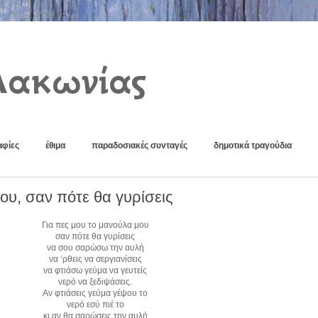
Λακωνίας
φίες
έθιμα
παραδοσιακές συνταγές
δημοτικά τραγούδια
ου, σαν πότε θα γυρίσεις
Για πες μου το μανούλα μου
σαν πότε θα γυρίσεις
να σου σαρώσω την αυλή
να ‘ρθεις να σεργιανίσεις
να φτιάσω γεύμα να γευτείς
νερό να ξεδιψάσεις.
Αν φτιάσεις γεύμα γέψου το
νερό εσύ πιέ το
κι αν θα σαρώσεις την αυλή