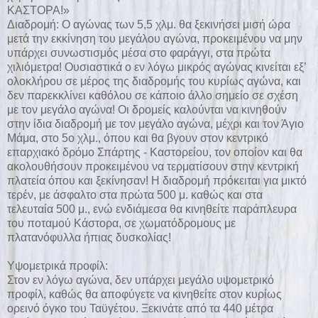
ΚΑΣΤΟΡΑ!»
Διαδρομή: Ο αγώνας των 5,5 χλμ. θα ξεκινήσει μισή ώρα
μετά την εκκίνηση του μεγάλου αγώνα, προκειμένου να μην
υπάρχει συνωστισμός μέσα στο φαράγγι, στα πρώτα
χιλιόμετρα! Ουσιαστικά ο εν λόγω μικρός αγώνας κινείται εξ’
ολοκλήρου σε μέρος της διαδρομής του κυρίως αγώνα, και
δεν παρεκκλίνει καθόλου σε κάποιο άλλο σημείο σε σχέση
με τον μεγάλο αγώνα! Οι δρομείς καλούνται να κινηθούν
στην ίδια διαδρομή με τον μεγάλο αγώνα, μέχρι και τον Άγιο
Μάμα, στο 5ο χλμ., όπου και θα βγουν στον κεντρικό
επαρχιακό δρόμο Σπάρτης - Καστορείου, τον οποίον και θα
ακολουθήσουν προκειμένου να τερματίσουν στην κεντρική
πλατεία όπου και ξεκίνησαν! Η διαδρομή πρόκειται για μικτό
τερέν, με άσφαλτο στα πρώτα 500 μ. καθώς και στα
τελευταία 500 μ., ενώ ενδιάμεσα θα κινηθείτε παράπλευρα
του ποταμού Κάστορα, σε χωματόδρομους με
πλατανόφυλλα ήπιας δυσκολίας!
Υψομετρικά προφίλ:
Στον εν λόγω αγώνα, δεν υπάρχει μεγάλο υψομετρικό
προφίλ, καθώς θα αποφύγετε να κινηθείτε στον κυρίως
ορεινό όγκο του Ταϋγέτου. Ξεκινάτε από τα 440 μέτρα