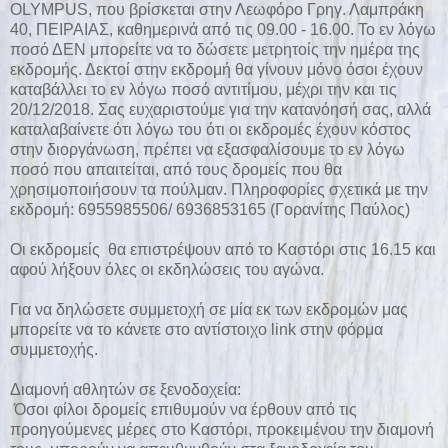
OLYMPUS, που βρίσκεται στην Λεωφόρο Γρηγ. Λαμπράκη
40, ΠΕΙΡΑΙΑΣ, καθημερινά από τις 09.00 - 16.00. Το εν λόγω
ποσό ΔΕΝ μπορείτε να το δώσετε μετρητοίς την ημέρα της
εκδρομής. Δεκτοί στην εκδρομή θα γίνουν μόνο όσοι έχουν
καταβάλλει το εν λόγω ποσό αντιτίμου, μέχρι την και τις
20/12/2018. Σας ευχαριστούμε για την κατανόησή σας, αλλά
καταλαβαίνετε ότι λόγω του ότι οι εκδρομές έχουν κόστος
στην διοργάνωση, πρέπει να εξασφαλίσουμε το εν λόγω
ποσό που απαιτείται, από τους δρομείς που θα
χρησιμοποιήσουν τα πούλμαν. Πληροφορίες σχετικά με την
εκδρομή: 6955985506/ 6936853165 (Γορανίτης Παύλος)
Οι εκδρομείς θα επιστρέψουν από το Καστόρι στις 16.15 και
αφού λήξουν όλες οι εκδηλώσεις του αγώνα.
Για να δηλώσετε συμμετοχή σε μία εκ των εκδρομών μας
μπορείτε να το κάνετε στο αντίστοιχο link στην φόρμα
συμμετοχής.
Διαμονή αθλητών σε ξενοδοχεία:
Όσοι φίλοι δρομείς επιθυμούν να έρθουν από τις
προηγούμενες μέρες στο Καστόρι, προκειμένου την διαμονή