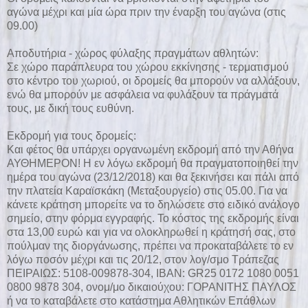
αγώνα μέχρι και μία ώρα πριν την έναρξη του αγώνα (στις
09.00)
Αποδυτήρια - χώρος φύλαξης πραγμάτων αθλητών:
Σε χώρο παράπλευρα του χώρου εκκίνησης - τερματισμού
στο κέντρο του χωριού, οι δρομείς θα μπορούν να αλλάξουν,
ενώ θα μπορούν με ασφάλεια να φυλάξουν τα πράγματά
τους, με δική τους ευθύνη.
Εκδρομή για τους δρομείς:
Και φέτος θα υπάρχει οργανωμένη εκδρομή από την Αθήνα
ΑΥΘΗΜΕΡΟΝ! Η εν λόγω εκδρομή θα πραγματοποιηθεί την
ημέρα του αγώνα (23/12/2018) και θα ξεκινήσει και πάλι από
την πλατεία Καραϊσκάκη (Μεταξουργείο) στις 05.00. Για να
κάνετε κράτηση μπορείτε να το δηλώσετε στο ειδικό ανάλογο
σημείο, στην φόρμα εγγραφής. Το κόστος της εκδρομής είναι
στα 13,00 ευρώ και για να ολοκληρωθεί η κράτησή σας, στο
πούλμαν της διοργάνωσης, πρέπει να προκαταβάλετε το εν
λόγω ποσόν μέχρι και τις 20/12, στον λογ/σμο Τράπεζας
ΠΕΙΡΑΙΩΣ: 5108-009878-304, IBAN: GR25 0172 1080 0051
0800 9878 304, ονομ/μο δικαιούχου: ΓΟΡΑΝΙΤΗΣ ΠΑΥΛΟΣ
ή να το καταβάλετε στο κατάστημα Αθλητικών Επάθλων