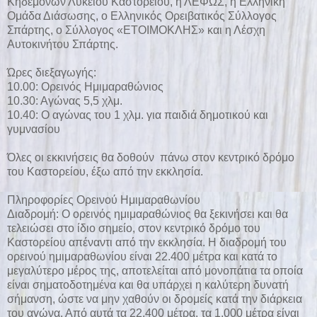
Κηδεμόνων Λυκείου Καστορείου, η ΛΕΦΩΣ, η Ελληνική
Ομάδα Διάσωσης, ο Ελληνικός Ορειβατικός Σύλλογος
Σπάρτης, ο Σύλλογος «ΕΤΟΙΜΟΚΛΗΣ» και η Λέσχη
Αυτοκινήτου Σπάρτης.
Ώρες διεξαγωγής:
10.00: Ορεινός Ημιμαραθώνιος
10.30: Αγώνας 5,5 χλμ.
10.40: Ο αγώνας του 1 χλμ. για παιδιά δημοτικού και
γυμνασίου
Όλες οι εκκινήσεις θα δοθούν πάνω στον κεντρικό δρόμο
του Καστορείου, έξω από την εκκλησία.
Πληροφορίες Ορεινού Ημιμαραθωνίου
Διαδρομή: Ο ορεινός ημιμαραθώνιος θα ξεκινήσει και θα
τελειώσει στο ίδιο σημείο, στον κεντρικό δρόμο του
Καστορείου απέναντι από την εκκλησία. H διαδρομή του
ορεινού ημιμαραθωνίου είναι 22.400 μέτρα και κατά το
μεγαλύτερο μέρος της, αποτελείται από μονοπάτια τα οποία
είναι σηματοδοτημένα και θα υπάρχει η καλύτερη δυνατή
σήμανση, ώστε να μην χαθούν οι δρομείς κατά την διάρκεια
του αγώνα. Από αυτά τα 22.400 μέτρα, τα 1.000 μέτρα είναι