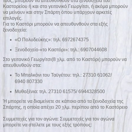
τους, μπορούν να απευθυνθούν στα ξενοδοχεία του
Καστορείου ή και στο γειτονικό Γεωργίτσι, ή ακόμα μπορούν
να μείνουν και στην Σπάρτη όπου υπάρχουν αρκετές
επιλογές.
Για το Καστόρι μπορούν να απευθυνθούν στα εξής
ξενοδοχεία:
«Ο Πολυδεύκης»: τηλ. 6972674375
Ξενοδοχείο-«το Καστόρι»: τηλ.: 6907044608
Στο γειτονικό Γεωργίτσι(8 χλμ. από το Καστόρι) μπορούν να
απευθυνθούν στα:
Το Μπαλκόνι του Ταϋγέτου: τηλ.: 27310 61062/
6940 807330
Μυθοξένια: τηλ. 27310 61575/ 6944328500
Ή μπορείτε να διαμείνετε σε κάποιο από τα ξενοδοχεία της
Σπάρτης, η οποία απέχει 20 χλμ. περίπου από το Καστόρειο
Συμμετοχές για τον αγώνα: Συμμετοχές για τον αγώνα
μπορείτε να στείλετε με τους εξής τρόπους: