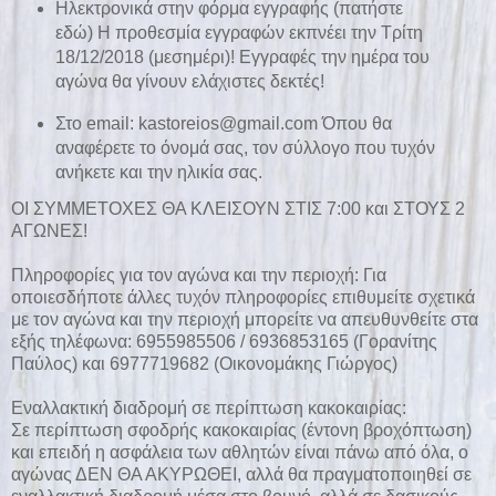
Ηλεκτρονικά στην φόρμα εγγραφής
(πατήστε
εδώ)
Η προθεσμία εγγραφών εκπνέει την Τρίτη
18/12/2018 (μεσημέρι)! Εγγραφές την ημέρα του
αγώνα θα γίνουν ελάχιστες δεκτές!
Στο email: kastoreios@gmail.com Όπου θα
αναφέρετε το όνομά σας, τον σύλλογο που τυχόν
ανήκετε και την ηλικία σας.
ΟΙ ΣΥΜΜΕΤΟΧΕΣ ΘΑ ΚΛΕΙΣΟΥΝ ΣΤΙΣ 7:00 και ΣΤΟΥΣ 2
ΑΓΩΝΕΣ!
Πληροφορίες για τον αγώνα και την περιοχή: Για
οποιεσδήποτε άλλες τυχόν πληροφορίες επιθυμείτε σχετικά
με τον αγώνα και την περιοχή μπορείτε να απευθυνθείτε στα
εξής τηλέφωνα: 6955985506 / 6936853165 (Γορανίτης
Παύλος) και 6977719682 (Οικονομάκης Γιώργος)
Εναλλακτική διαδρομή σε περίπτωση κακοκαιρίας:
Σε περίπτωση σφοδρής κακοκαιρίας (έντονη βροχόπτωση)
και επειδή η ασφάλεια των αθλητών είναι πάνω από όλα, ο
αγώνας ΔΕΝ ΘΑ ΑΚΥΡΩΘΕΙ, αλλά θα πραγματοποιηθεί σε