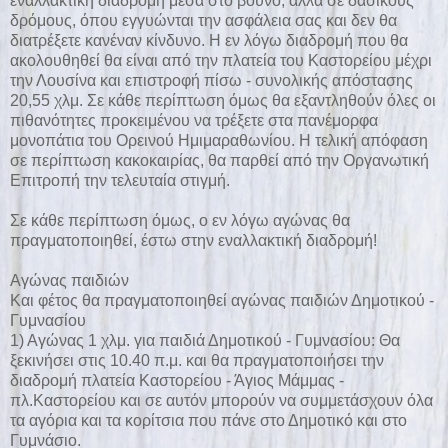
εναλλακτική διαδρομή μέσα στο βουνό, αλλά σε δασικούς
δρόμους, όπου εγγυώνται την ασφάλεια σας και δεν θα
διατρέξετε κανέναν κίνδυνο. Η εν λόγω διαδρομή που θα
ακολουθηθεί θα είναι από την πλατεία του Καστορείου μέχρι
την Λουσίνα και επιστροφή πίσω - συνολικής απόστασης
20,55 χλμ. Σε κάθε περίπτωση όμως θα εξαντληθούν όλες οι
πιθανότητες προκειμένου να τρέξετε στα πανέμορφα
μονοπάτια του Ορεινού Ημιμαραθωνίου. Η τελική απόφαση
σε περίπτωση κακοκαιρίας, θα παρθεί από την Οργανωτική
Επιτροπή την τελευταία στιγμή.
Σε κάθε περίπτωση όμως, ο εν λόγω αγώνας θα
πραγματοποιηθεί, έστω στην εναλλακτική διαδρομή!
Αγώνας παιδιών
Και φέτος θα πραγματοποιηθεί αγώνας παιδιών Δημοτικού -
Γυμνασίου
1) Αγώνας 1 χλμ. για παιδιά Δημοτικού - Γυμνασίου: Θα
ξεκινήσει στις 10.40 π.μ. και θα πραγματοποιήσει την
διαδρομή πλατεία Καστορείου - Άγιος Μάμμας -
πλ.Καστορείου και σε αυτόν μπορούν να συμμετάσχουν όλα
τα αγόρια και τα κορίτσια που πάνε στο Δημοτικό και στο
Γυμνάσιο.