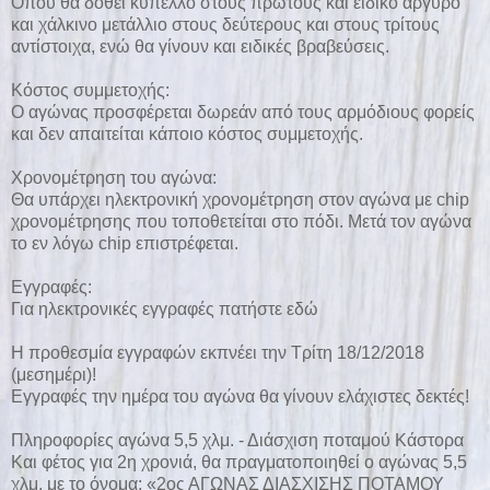
Όπου θα δοθεί κύπελλο στους πρώτους και ειδικό αργυρό
και χάλκινο μετάλλιο στους δεύτερους και στους τρίτους
αντίστοιχα, ενώ θα γίνουν και ειδικές βραβεύσεις.
Κόστος συμμετοχής:
O αγώνας προσφέρεται δωρεάν από τους αρμόδιους φορείς
και δεν απαιτείται κάποιο κόστος συμμετοχής.
Χρονομέτρηση του αγώνα:
Θα υπάρχει ηλεκτρονική χρονομέτρηση στον αγώνα με chip
χρονομέτρησης που τοποθετείται στο πόδι. Μετά τον αγώνα
το εν λόγω chip επιστρέφεται.
Εγγραφές:
Για ηλεκτρονικές εγγραφές πατήστε
εδώ
Η προθεσμία εγγραφών εκπνέει την Τρίτη 18/12/2018
(μεσημέρι)!
Εγγραφές την ημέρα του αγώνα θα γίνουν ελάχιστες δεκτές!
Πληροφορίες αγώνα 5,5 χλμ. - Διάσχιση ποταμού Κάστορα
Και φέτος για 2η χρονιά, θα πραγματοποιηθεί ο αγώνας 5,5
χλμ. με το όνομα: «2ος ΑΓΩΝΑΣ ΔΙΑΣΧΙΣΗΣ ΠΟΤΑΜΟΥ