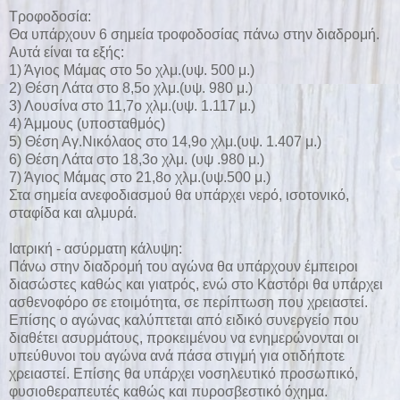
Τροφοδοσία:
Θα υπάρχουν 6 σημεία τροφοδοσίας πάνω στην διαδρομή.
Αυτά είναι τα εξής:
1) Άγιος Μάμας στο 5o χλμ.(υψ. 500 μ.)
2) Θέση Λάτα στο 8,5ο χλμ.(υψ. 980 μ.)
3) Λουσίνα στο 11,7ο χλμ.(υψ. 1.117 μ.)
4) Άμμους (υποσταθμός)
5) Θέση Αγ.Νικόλαος στο 14,9ο χλμ.(υψ. 1.407 μ.)
6) Θέση Λάτα στο 18,3ο χλμ. (υψ .980 μ.)
7) Άγιος Μάμας στο 21,8o χλμ.(υψ.500 μ.)
Στα σημεία ανεφοδιασμού θα υπάρχει νερό, ισοτονικό,
σταφίδα και αλμυρά.
Ιατρική - ασύρματη κάλυψη:
Πάνω στην διαδρομή του αγώνα θα υπάρχουν έμπειροι
διασώστες καθώς και γιατρός, ενώ στο Καστόρι θα υπάρχει
ασθενοφόρο σε ετοιμότητα, σε περίπτωση που χρειαστεί.
Επίσης ο αγώνας καλύπτεται από ειδικό συνεργείο που
διαθέτει ασυρμάτους, προκειμένου να ενημερώνονται οι
υπεύθυνοι του αγώνα ανά πάσα στιγμή για οτιδήποτε
χρειαστεί. Επίσης θα υπάρχει νοσηλευτικό προσωπικό,
φυσιοθεραπευτές καθώς και πυροσβεστικό όχημα.