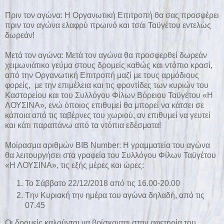
Πριν τον αγώνα: Η Οργανωτική Επιτροπή θα σας προσφέρει
πριν τον αγώνα ελαφρύ πρωινό και τσάι Ταϋγέτου εντελώς
δωρεάν!
Μετά τον αγώνα: Μετά τον αγώνα θα προσφερθεί δωρεάν
χειμωνιάτικο γεύμα στους δρομείς καθώς και ντόπιο κρασί,
από την Οργανωτική Επιτροπή μαζί με τους αρμόδιους
φορείς, με την επιμέλεια και τις φροντίδες των κυριών του
Καστορείου και του Συλλόγου Φίλων Βόρειου Ταϋγέτου «Η
ΛΟΥΣΙΝΑ», ενώ όποιος επιθυμεί θα μπορεί να κάτσει σε
κάποια από τις ταβέρνες του χωριού, αν επιθυμεί να γευτεί
και κάτι παραπάνω από τα ντόπια εδέσματα!
Μοίρασμα αριθμών ΒΙΒ Νumber: Η γραμματεία του αγώνα
θα λειτουργήσει στα γραφεία του Συλλόγου Φίλων Ταϋγέτου
«Η ΛΟΥΣΙΝΑ», τις εξής μέρες και ώρες:
To Σάββατο 22/12/2018 από τις 16.00-20.00
Tην Κυριακή την ημέρα του αγώνα δηλαδή, από τις
07.45
Οι δρομείς καλούνται να βρίσκονται στην αφετηρία του