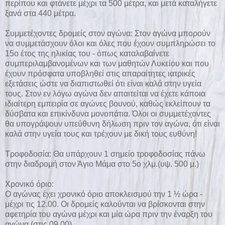
περίπου και φτάνετε μέχρι τα 500 μέτρα, και μετά καταλήγετε
ξανά στα 440 μέτρα.
Συμμετέχοντες δρομείς στον αγώνα: Στον αγώνα μπορούν
να συμμετάσχουν όλοι και όλες που έχουν συμπληρώσει το
15ο έτος της ηλικίας του - όπως καταλαβαίνετε
συμπεριλαμβανομένων και των μαθητών Λυκείου και που
έχουν πρόσφατα υποβληθεί στις απαραίτητες ιατρικές
εξετάσεις ώστε να διαπιστωθεί ότι είναι καλά στην υγεία
τους. Στον εν λόγω αγώνα δεν απαιτείται να έχετε κάποια
ιδιαίτερη εμπειρία σε αγώνες βουνού, καθώς εκλείπουν τα
δύσβατα και επικίνδυνα μονοπάτια. Όλοι οι συμμετέχοντες
θα υπογράψουν υπεύθυνη δήλωση πριν τον αγώνα, ότι είναι
καλά στην υγεία τους και τρέχουν με δική τους ευθύνη!
Τροφοδοσία: Θα υπάρχουν 1 σημείο τροφοδοσίας πάνω
στην διαδρομή στον Άγιο Μάμα στο 5o χλμ.(υψ. 500 μ.)
Χρονικό όριο:
O αγώνας έχει χρονικό όριο αποκλεισμού την 1 ½ ώρα -
μέχρι τις 12.00. Οι δρομείς καλούνται να βρίσκονται στην
αφετηρία του αγώνα μέχρι και μία ώρα πριν την έναρξη του
αγώνα (στις 09.00)