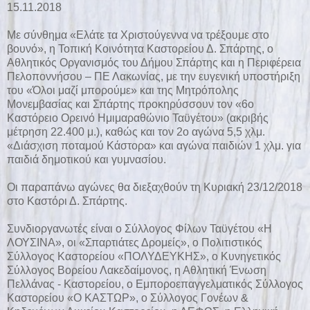
15.11.2018
Με σύνθημα «Ελάτε τα Χριστούγεννα να τρέξουμε στο
βουνό», η Τοπική Κοινότητα Καστορείου Δ. Σπάρτης, ο
Αθλητικός Οργανισμός του Δήμου Σπάρτης και η Περιφέρεια
Πελοποννήσου – ΠΕ Λακωνίας, με την ευγενική υποστήριξη
του «Όλοι μαζί μπορούμε» και της Μητρόπολης
Μονεμβασίας και Σπάρτης προκηρύσσουν τον «6ο
Καστόρειο Ορεινό Ημιμαραθώνιο Ταϋγέτου» (ακριβής
μέτρηση 22.400 μ.), καθώς και τον 2ο αγώνα 5,5 χλμ.
«Διάσχιση ποταμού Κάστορα» και αγώνα παιδιών 1 χλμ. για
παιδιά δημοτικού και γυμνασίου.
Οι παραπάνω αγώνες θα διεξαχθούν τη Κυριακή 23/12/2018
στο Καστόρι Δ. Σπάρτης.
Συνδιοργανωτές είναι ο Σύλλογος Φίλων Ταϋγέτου «Η
ΛΟΥΣΙΝΑ», οι «Σπαρτιάτες Δρομείς», ο Πολιτιστικός
Σύλλογος Καστορείου «ΠΟΛΥΔΕΥΚΗΣ», ο Κυνηγετικός
Σύλλογος Βορείου Λακεδαίμονος, η Αθλητική Ένωση
Πελλάνας - Καστορείου, ο Εμποροεπαγγελματικός Σύλλογος
Καστορείου «Ο ΚΑΣΤΩΡ», ο Σύλλογος Γονέων &