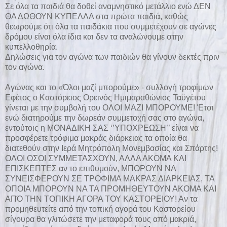
Σε όλα τα παιδιά θα δοθεί αναμνηστικό μετάλλιο ενώ ΔΕΝ
ΘΑ ΔΩΘΟΥΝ ΚΥΠΕΛΛΑ στα πρώτα παιδιά, καθώς
θεωρούμε ότι όλα τα παιδάκια που συμμετέχουν σε αγώνες
δρόμου είναι όλα ίδια και δεν τα αναλώνουμε στην
κυπελλοθηρία.
Δηλώσεις για τον αγώνα των παιδιών θα γίνουν δεκτές πριν
τον αγώνα.
Αγώνας και το «Όλοι μαζί μπορούμε» - συλλογή τροφίμων
Εφέτος ο Καστόρειος Ορεινός Ημιμαραθώνιος Ταϋγέτου
γίνεται με την συμβολή του ΟΛΟΙ ΜΑΖΙ ΜΠΟΡΟΥΜΕ! Έτσι
ενώ διατηρούμε την δωρεάν συμμετοχή σας στο αγώνα,
εντούτοις η ΜΟΝΑΔΙΚΗ ΣΑΣ ‘’ΥΠΟΧΡΕΩΣΗ’’ είναι να
προσφέρετε τρόφιμα μακράς διάρκειας τα οποία θα
διατεθούν στην Ιερά Μητρόπολη Μονεμβασίας και Σπάρτης!
ΟΛΟΙ ΟΣΟΙ ΣΥΜΜΕΤΑΣΧΟΥΝ, ΑΛΛΑ ΑΚΟΜΑ ΚΑΙ
ΕΠΙΣΚΕΠΤΕΣ αν το επιθυμούν, ΜΠΟΡΟΥΝ ΝΑ
ΣΥΝΕΙΣΦΕΡΟΥΝ ΣΕ ΤΡΟΦΙΜΑ ΜΑΚΡΑΣ ΔΙΑΡΚΕΙΑΣ, ΤΑ
ΟΠΟΙΑ ΜΠΟΡΟΥΝ ΝΑ ΤΑ ΠΡΟΜΗΘΕΥΤΟΥΝ ΑΚΟΜΑ ΚΑΙ
ΑΠΌ ΤΗΝ ΤΟΠΙΚΗ ΑΓΟΡΑ ΤΟΥ ΚΑΣΤΟΡΕΙΟΥ! Αν τα
προμηθευτείτε από την τοπική αγορά του Καστορείου
σίγουρα θα γλιτώσετε την μεταφορά τους από μακριά,