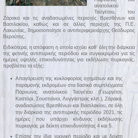
ανατολικού
Ταϋγέτου, του
Ζάρακα και τις αναδασωμένες περιοχές Βρεσθένων και
Βασιλακίου, καθώς και σε άλλες περιοχές της Π.Ε.
Λακωνίας, δημοσιοποίησε ο αντιπεριφερειάρχης Θεόδωρος
Βερούτης.
Ειδικότερα, η απόφαση η οποία ισχύει καθ’ όλη την διάρκεια
της φετινής αντιπυρικής περιόδου και συγκεκριμένα για τις
ημέρες υψηλής επικινδυνότητας για εκδήλωση πυρκαγιάς,
προβλέπει τα εξής:
Απαγόρευση της κυκλοφορίας οχημάτων και της
παραμονής εκδρομέων στα δασικά συμπλέγματα
Πάρνωνα, ανατολικού Ταϋγέτου (Γεωργίτσι,
Καστόρι, Σουστιάνοι, Λογγάστρας κλπ.), Ζάρακα,
αναδασώσεις Βρεσθένων και Βασιλακίου, σε όλη
την διάρκεια της αντιπυρικής περιόδου 2021, τις
ημέρες που υπάρχει κίνδυνος εκδήλωσης
πυρκαγιάς με δείκτη επικινδυνότητας 4 και 5.
Επίσης την ίδια χρονική περίοδο και με δείκτη