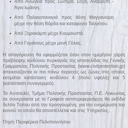
Από Ανώγεια προς Σωτήρα, Σοχά, Αναβρυτή -
Άγιο Ιωάννη.
Από Παλαιοπαναγιά προς θέση Μαγγανιάρη
μέχρι την θέση Βάρδα και καταφύγιο Ταϋγέτου.
Από Ξηροκάμπι μέχρι Κουμουστά.
Από Γοράνους μέχρι μονή Γόλας.
Η απαγόρευση θα εφαρμόζεται όταν στον ημερήσιο χάρτη
πρόβλεψης κινδύνου πυρκαγιάς της ιστοσελίδας της Γενικής
Γραμματείας Πολιτικής Προστασίας (
www.civilprotection.gr
)
απεικονίζονται οι πιο πάνω περιοχές ως ζώνες στις οποίες
εκτιμάται κατάσταση κινδύνου 4 (πολύ υψηλή) και 5
(κατάσταση συναγερμού).
Το Αυτοτελές Τμήμα Πολιτικής Προστασίας Π.Ε. Λακωνίας
σε συνεργασία με το Γραφείο αντιπεριφερειάρχη θα εκδίδει
δελτίο Τύπου από την προηγουμένη, για την ενημέρωση του
κοινού το οποίο θα αποστέλλεται και στις Υπηρεσίες.
Πηγή:
Περιφέρεια Πελοποννήσου