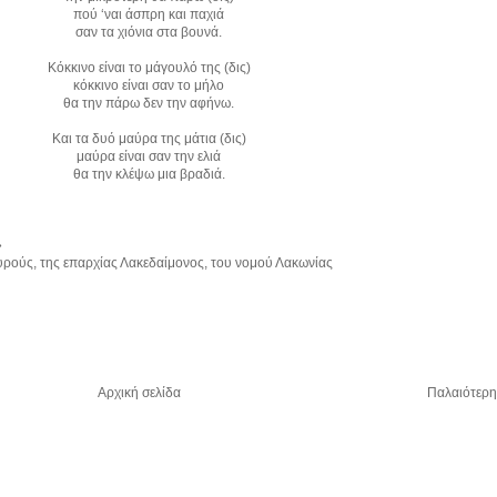
πού ‘ναι άσπρη και παχιά
σαν τα χιόνια στα βουνά.
Κόκκινο είναι το μάγουλό της (δις)
κόκκινο είναι σαν το μήλο
θα την πάρω δεν την αφήνω.
Και τα δυό μαύρα της μάτια (δις)
μαύρα είναι σαν την ελιά
θα την κλέψω μια βραδιά.
»
υρούς, της επαρχίας Λακεδαίμονος, του νομού Λακωνίας
Αρχική σελίδα
Παλαιότερη