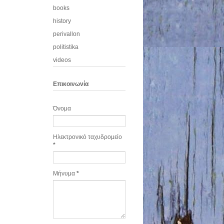
books
history
perivallon
politistika
videos
Eπικοινωνία
Όνομα
Ηλεκτρονικό ταχυδρομείο
*
Μήνυμα
*