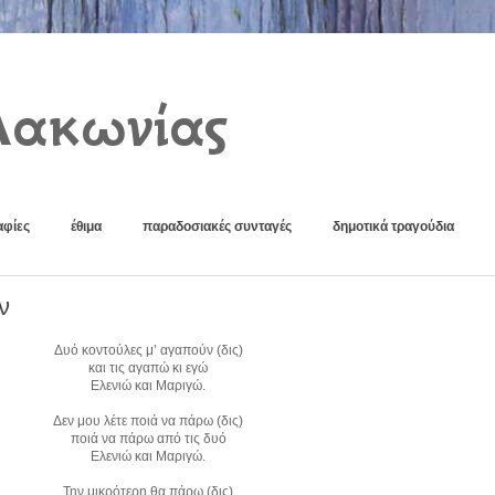
Λακωνίας
φίες
έθιμα
παραδοσιακές συνταγές
δημοτικά τραγούδια
ν
Δυό κοντούλες μ’ αγαπούν (δις)
και τις αγαπώ κι εγώ
Ελενιώ και Μαριγώ.
Δεν μου λέτε ποιά να πάρω (δις)
ποιά να πάρω από τις δυό
Ελενιώ και Μαριγώ.
Την μικρότερη θα πάρω (δις)