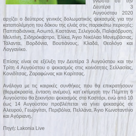
γνωστό ότι την
Δευτέρα 3
Αυγούστου 2020
αρχίζει ο δεύτερος γενικός δολωματικός ψεκασμός για την
καταπολέμηση του δάκου της ελιάς στις παρακάτω περιοχές:
Παππαδιάνικα, Ασωπό, Καστάνια, Σελεγούδι, Παλαιόβρυση,
Μελιτίνη, Σιδηρόκαστρο, Ελίκα, Άγιο Νικόλαο Μονεμβάσιας,
Τάλαντα, Βορδόνια, Βουτιάνους, Κλαδά, Θεολόγο και
Λογγανίκο.
Επίσης είναι σε εξέλιξη την Δευτέρα 3 Αυγούστου και την
Τρίτη 4 Αυγούστου ο ψεκασμός στις κοινότητες Σελλασίας,
Κονιδίτσας, Ζαραφώνας και Καρίτσας.
Ανάλογα με τις καιρικές συνθήκες που θα επικρατήσουν
(θερμοκρασία, ένταση ανέμου), κατ΄εκτίμηση την Πέμπτη 6
Αυγούστου θα ξεκινήσει ψεκασμός στο Καστόρι, ενώ από 10
έως 14 Αυγούστου προβλέπεται να γίνει ψεκασμός σε
Αλευρού, Γεωργίτσι, Περιβόλια, Πελλάνα, Άγιο Κωνσταντίνο
και Αγόριανη.
Πηγή:
Lakonia Live