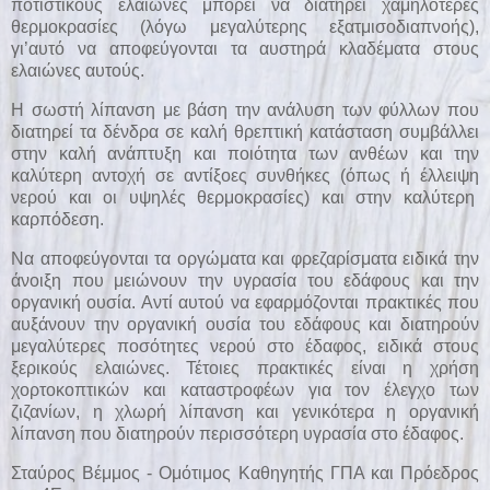
ποτιστικούς ελαιώνες μπορεί να διατηρεί χαμηλότερες
θερμοκρασίες (λόγω μεγαλύτερης εξατμισοδιαπνοής),
γι’αυτό να αποφεύγονται τα αυστηρά κλαδέματα στους
ελαιώνες αυτούς.
Η σωστή λίπανση με βάση την ανάλυση των φύλλων που
διατηρεί τα δένδρα σε καλή θρεπτική κατάσταση συμβάλλει
στην καλή ανάπτυξη και ποιότητα των ανθέων και την
καλύτερη αντοχή σε αντίξοες συνθήκες (όπως ή έλλειψη
νερού και οι υψηλές θερμοκρασίες) και στην καλύτερη
καρπόδεση.
Να αποφεύγονται τα οργώματα και φρεζαρίσματα ειδικά την
άνοιξη που μειώνουν την υγρασία του εδάφους και την
οργανική ουσία. Αντί αυτού να εφαρμόζονται πρακτικές που
αυξάνουν την οργανική ουσία του εδάφους και διατηρούν
μεγαλύτερες ποσότητες νερού στο έδαφος, ειδικά στους
ξερικούς ελαιώνες. Τέτοιες πρακτικές είναι η χρήση
χορτοκοπτικών και καταστροφέων για τον έλεγχο των
ζιζανίων, η χλωρή λίπανση και γενικότερα η οργανική
λίπανση που διατηρούν περισσότερη υγρασία στο έδαφος.
Σταύρος Βέμμος - Ομότιμος Καθηγητής ΓΠΑ και Πρόεδρος