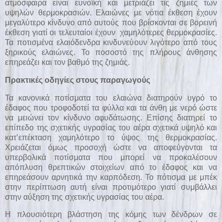
ατμόσφαιρα είναι ευνοïκή και μετριάζει τις ζημιές των
υψηλών θερμοκρασιών. Ελαιώνες με νότια έκθεση έχουν
μεγαλύτερο κίνδυνο από αυτούς που βρίσκονται σε βορεινή
έκθεση γιατί οι τελευταίοι έχουν χαμηλότερες θερμοκρασίες.
Τα ποτισμένα ελαιόδενδρα κινδυνεύουν λιγότερο από τους
ξηρικούς ελαιώνες. Το ποσοστό της πλήρους άνθησης
επηρεάζει και τον βαθμό της ζημιάς.
Πρακτικές οδηγίες στους παραγωγούς
Τα κανονικά ποτίσματα του ελαιώνα διατηρούν υγρό το
έδαφος που τροφοδοτεί τα φύλλα και τα άνθη με νερό ώστε
να μειώνει τον κίνδυνο αφυδάτωσης. Επίσης διατηρεί το
επίπεδο της σχετικής υγρασίας του αέρα σχετικά υψηλό και
κατ’επέκταση χαμηλότερο το ύψος της θερμοκρασίας.
Χρειάζεται όμως προσοχή ώστε να αποφεύγονται τα
υπερβολικά ποτίσματα που μπορεί να προκαλέσουν
απόπλυση θρεπτικών στοιχείων από το έδαφος και να
επηρεάσουν αρνητικά την καρπόδεση. Το πότισμα με μπέκ
στην περίπτωση αυτή είναι προτιμότερο γιατί συμβάλλει
στην αύξηση της σχετικής υγρασίας του αέρα.
Η πλουσιότερη βλάστηση της κόμης των δένδρων σε