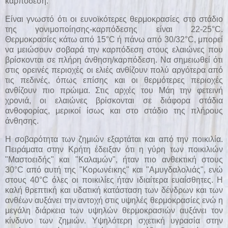
καρπόδεση.
Είναι γνωστό ότι οι ευνοïκότερες θερμοκρασίες στο στάδιο
της γονιμοποίησης-καρπόδεσης είναι 22-25°C.
Θερμοκρασίες κάτω από 15°C ή πάνω από 30/32°C, μπορεί
να μειώσουν σοβαρά την καρπόδεση στους ελαιώνες που
βρίσκονται σε πλήρη άνθηση/καρπόδεση. Να σημειωθεί ότι
στις ορεινές περιοχές οι ελιές ανθίζουν πολύ αργότερα από
τις πεδινές, όπως επίσης και οι θερμότερες περιοχές
ανθίζουν πιο πρώιμα. Στις αρχές του Μάη την φετεινή
χρονιά, οι ελαιώνες βρίσκονται σε διάφορα στάδια
ανθοφορίας, μερικοί ίσως και στο στάδιο της πλήρους
άνθησης.
Η σοβαρότητα των ζημιών εξαρτάται και από την ποικιλία.
Πειράματα στην Κρήτη έδειξαν ότι η γύρη των ποικιλιών
"Μαστοειδής" και "Καλαμών", ήταν πιο ανθεκτική στους
30°C από αυτή της "Κορωνέικης" και "Αμυγδαλολιάς", ενώ
στους 40°C όλες οι ποικιλίες ήταν ιδιαίτερα ευαίσθητες. Η
καλή θρεπτική και υδατική κατάσταση των δένδρων και των
ανθέων αυξάνει την αντοχή στις υψηλές θερμοκρασίες ενώ η
μεγάλη διάρκεια των υψηλών θερμοκρασιών αυξάνει τον
κίνδυνο των ζημιών. Υψηλότερη σχετική υγρασία στην