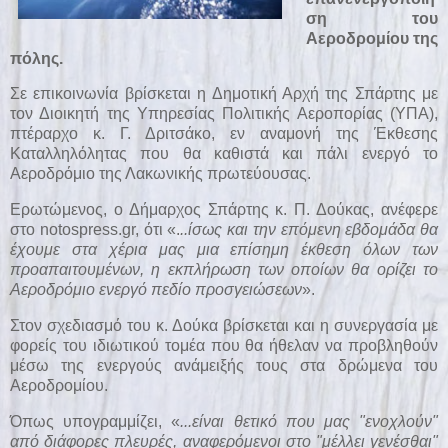
ση του
Αεροδρομίου της
πόλης.
Σε επικοινωνία βρίσκεται η Δημοτική Αρχή της Σπάρτης με
τον Διοικητή της Υπηρεσίας Πολιτικής Αεροπορίας (ΥΠΑ),
πτέραρχο κ. Γ. Δριτσάκο, εν αναμονή της Έκθεσης
Καταλληλόλητας που θα καθιστά και πάλι ενεργό το
Αεροδρόμιο της Λακωνικής πρωτεύουσας.
Ερωτώμενος, ο Δήμαρχος Σπάρτης κ. Π. Δούκας, ανέφερε
στο notospress.gr, ότι «.
..ίσως και την επόμενη εβδομάδα θα
έχουμε στα χέρια μας μια επίσημη έκθεση όλων των
προαπαιτουμένων, η εκπλήρωση των οποίων θα ορίζει το
Αεροδρόμιο ενεργό πεδίο προσγειώσεων
».
Στον σχεδιασμό του κ. Δούκα βρίσκεται και η συνεργασία με
φορείς του ιδιωτικού τομέα που θα ήθελαν να προβληθούν
μέσω της ενεργούς ανάμειξής τους στα δρώμενα του
Αεροδρομίου.
Όπως υπογραμμίζει, «
...είναι θετικό που μας "ενοχλούν"
από διάφορες πλευρές, αναφερόμενοι στο "μέλλει γενέσθαι"