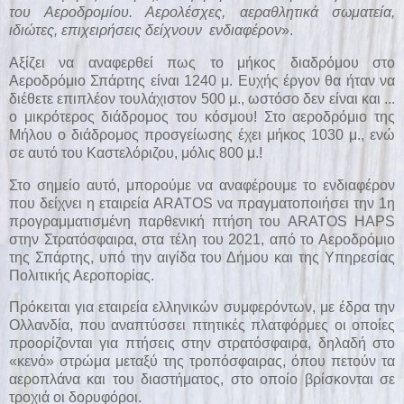
του Αεροδρομίου. Αερολέσχες, αεραθλητικά σωματεία,
ιδιώτες, επιχειρήσεις δείχνουν ενδιαφέρον
».
Αξίζει να αναφερθεί πως το μήκος διαδρόμου στο
Αεροδρόμιο Σπάρτης είναι 1240 μ. Ευχής έργον θα ήταν να
διέθετε επιπλέον τουλάχιστον 500 μ., ωστόσο δεν είναι και ...
ο μικρότερος διάδρομος του κόσμου! Στο αεροδρόμιο της
Μήλου ο διάδρομος προσγείωσης έχει μήκος 1030 μ., ενώ
σε αυτό του Καστελόριζου, μόλις 800 μ.!
Στο σημείο αυτό, μπορούμε να αναφέρουμε το ενδιαφέρον
που δείχνει η εταιρεία ARATOS να πραγματοποιήσει την 1η
προγραμματισμένη παρθενική πτήση του ARATOS HAPS
στην Στρατόσφαιρα, στα τέλη του 2021, από το Αεροδρόμιο
της Σπάρτης, υπό την αιγίδα του Δήμου και της Υπηρεσίας
Πολιτικής Αεροπορίας.
Πρόκειται για εταιρεία ελληνικών συμφερόντων, με έδρα την
Ολλανδία, που αναπτύσσει πτητικές πλατφόρμες οι οποίες
προορίζονται για πτήσεις στην στρατόσφαιρα, δηλαδή στο
«κενό» στρώμα μεταξύ της τροπόσφαιρας, όπου πετούν τα
αεροπλάνα και του διαστήματος, στο οποίο βρίσκονται σε
τροχιά οι δορυφόροι.